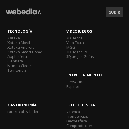
SUBIR
TECNOLOGÍA
VIDEOJUEGOS
Xataka
3DJuegos
Xataka Móvil
Vida Extra
Xataka Android
MGG
Xataka Smart Home
3DJuegos PC
Applesfera
3DJuegos Guías
Genbeta
Mundo Xiaomi
Territorio S
ENTRETENIMIENTO
Sensacine
Espinof
GASTRONOMÍA
ESTILO DE VIDA
Directo al Paladar
Vitónica
Trendencias
Decoesfera
Compradiccion