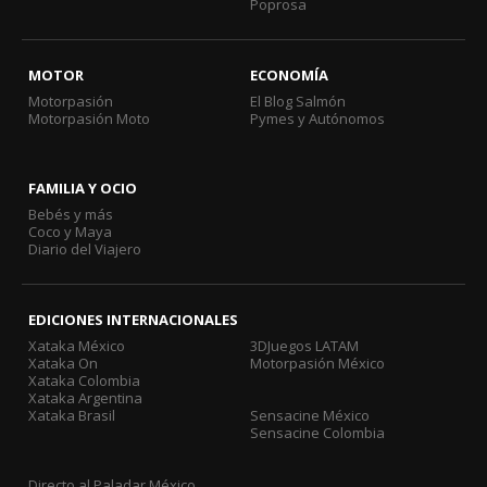
Poprosa
MOTOR
ECONOMÍA
Motorpasión
El Blog Salmón
Motorpasión Moto
Pymes y Autónomos
FAMILIA Y OCIO
Bebés y más
Coco y Maya
Diario del Viajero
EDICIONES INTERNACIONALES
Xataka México
3DJuegos LATAM
Xataka On
Motorpasión México
Xataka Colombia
Xataka Argentina
Xataka Brasil
Sensacine México
Sensacine Colombia
Directo al Paladar México