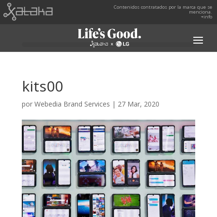
Contenidos contratados por la marca que se
menciona.
+info
kits00
por
Webedia Brand Services
|
27 Mar, 2020