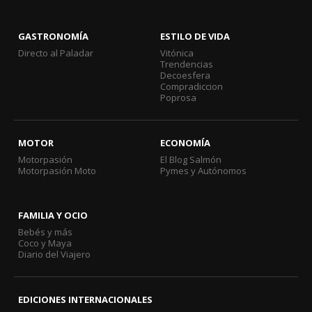
GASTRONOMÍA
ESTILO DE VIDA
Directo al Paladar
Vitónica
Trendencias
Decoesfera
Compradiccion
Poprosa
MOTOR
ECONOMÍA
Motorpasión
El Blog Salmón
Motorpasión Moto
Pymes y Autónomos
FAMILIA Y OCIO
Bebés y más
Coco y Maya
Diario del Viajero
EDICIONES INTERNACIONALES