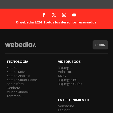
© webedia 2024. Todos los derechos reservados.
SUBIR
TECNOLOGÍA
VIDEOJUEGOS
Xataka
3DJuegos
Xataka Móvil
Vida Extra
Xataka Android
MGG
Xataka Smart Home
3DJuegos PC
Applesfera
3DJuegos Guías
Genbeta
Mundo Xiaomi
Territorio S
ENTRETENIMIENTO
Sensacine
Espinof