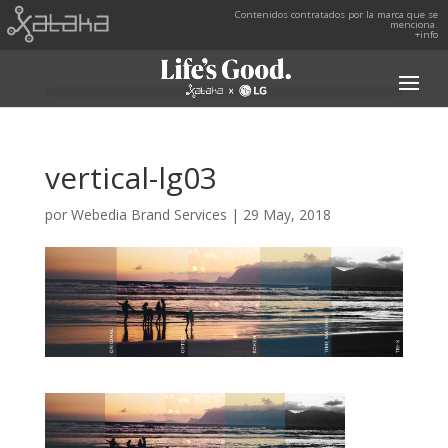
Contenidos contratados por la marca que se
menciona.
+info
vertical-lg03
por
Webedia Brand Services
|
29 May, 2018