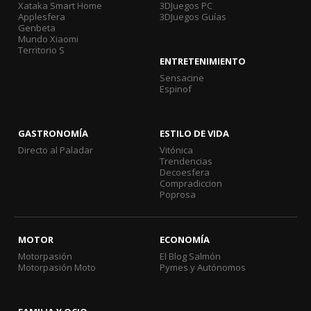
Xataka Smart Home
3DJuegos PC
Applesfera
3DJuegos Guías
Genbeta
Mundo Xiaomi
Territorio S
ENTRETENIMIENTO
Sensacine
Espinof
GASTRONOMÍA
ESTILO DE VIDA
Directo al Paladar
Vitónica
Trendencias
Decoesfera
Compradiccion
Poprosa
MOTOR
ECONOMÍA
Motorpasión
El Blog Salmón
Motorpasión Moto
Pymes y Autónomos