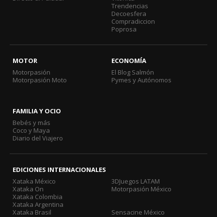
Trendencias
Decoesfera
Compradiccion
Poprosa
MOTOR
ECONOMÍA
Motorpasión
El Blog Salmón
Motorpasión Moto
Pymes y Autónomos
FAMILIA Y OCIO
Bebés y más
Coco y Maya
Diario del Viajero
EDICIONES INTERNACIONALES
Xataka México
3DJuegos LATAM
Xataka On
Motorpasión México
Xataka Colombia
Xataka Argentina
Xataka Brasil
Sensacine México