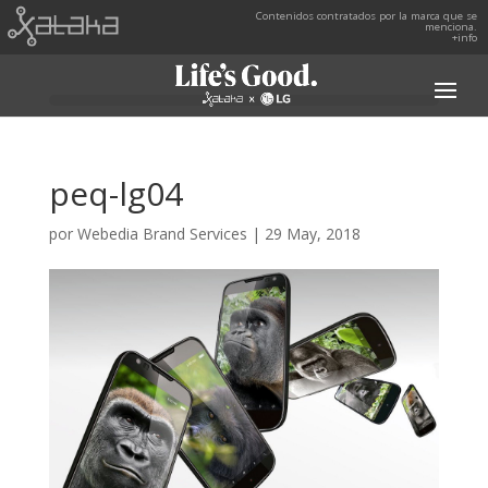
Contenidos contratados por la marca que se
menciona.
+info
peq-lg04
por
Webedia Brand Services
|
29 May, 2018