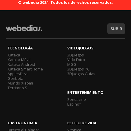
© webedia 2024. Todos los derechos reservados.
SUBIR
TECNOLOGÍA
VIDEOJUEGOS
Xataka
3DJuegos
Xataka Móvil
Vida Extra
Xataka Android
MGG
Xataka Smart Home
3DJuegos PC
Applesfera
3DJuegos Guías
Genbeta
Mundo Xiaomi
Territorio S
ENTRETENIMIENTO
Sensacine
Espinof
GASTRONOMÍA
ESTILO DE VIDA
Directo al Paladar
Vitónica