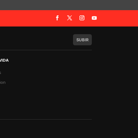
SUBIR
VIDA
s
a
ion