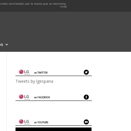
nidos contratados por la marca que se menciona.
+info
os
Tweets by lgespana