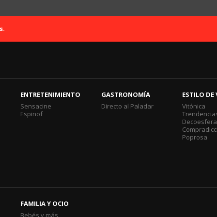
s.
ENTRETENIMIENTO
GASTRONOMÍA
ESTILO DE 
Sensacine
Directo al Paladar
Vitónica
Espinof
Trendencia
Decoesfer
Compradicc
Poprosa
FAMILIA Y OCIO
Bebés y más