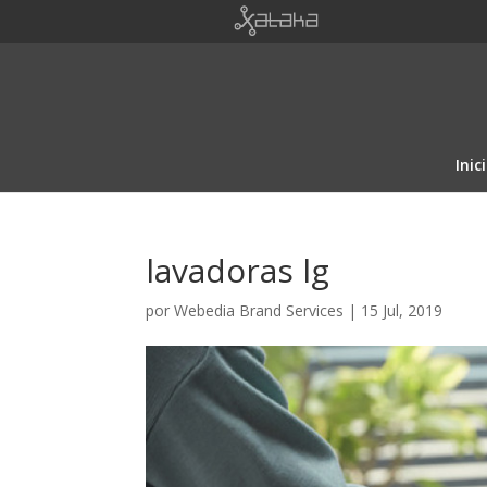
Inic
lavadoras lg
por
Webedia Brand Services
|
15 Jul, 2019