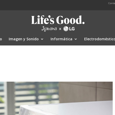
Conte
io
Imagen y Sonido
Informática
Electrodoméstic