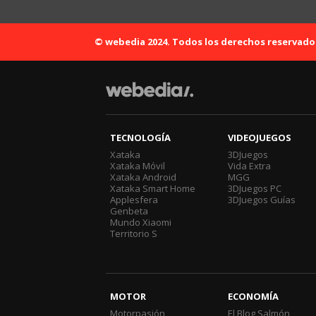
© webedia 2024. Todos los derechos reservado
TECNOLOGÍA
VIDEOJUEGOS
Xataka
3DJuegos
Xataka Móvil
Vida Extra
Xataka Android
MGG
Xataka Smart Home
3DJuegos PC
Applesfera
3DJuegos Guías
Genbeta
Mundo Xiaomi
Territorio S
MOTOR
ECONOMÍA
Motorpasión
El Blog Salmón