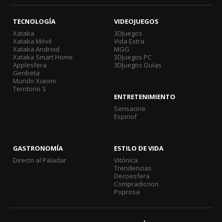
TECNOLOGÍA
VIDEOJUEGOS
Xataka
3DJuegos
Xataka Móvil
Vida Extra
Xataka Android
MGG
Xataka Smart Home
3DJuegos PC
Applesfera
3DJuegos Guías
Genbeta
Mundo Xiaomi
Territorio S
ENTRETENIMIENTO
Sensacine
Espinof
GASTRONOMÍA
ESTILO DE VIDA
Directo al Paladar
Vitónica
Trendencias
Decoesfera
Compradiccion
Poprosa