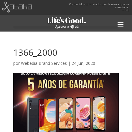
Contenidos contratados por la marca que se
menciona.
+info
1366_2000
por
Webedia Brand Services
|
24 Jun, 2020