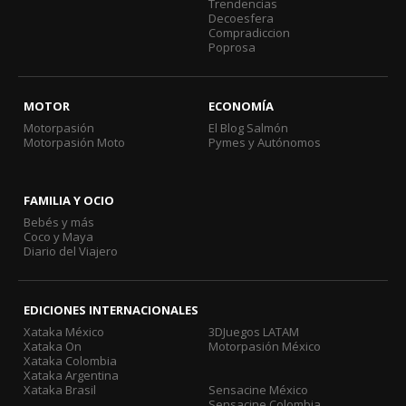
Trendencias
Decoesfera
Compradiccion
Poprosa
MOTOR
ECONOMÍA
Motorpasión
El Blog Salmón
Motorpasión Moto
Pymes y Autónomos
FAMILIA Y OCIO
Bebés y más
Coco y Maya
Diario del Viajero
EDICIONES INTERNACIONALES
Xataka México
3DJuegos LATAM
Xataka On
Motorpasión México
Xataka Colombia
Xataka Argentina
Xataka Brasil
Sensacine México
Sensacine Colombia