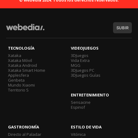
SUBIR
TECNOLOGÍA
VIDEOJUEGOS
Xataka
3DJuegos
Xataka Móvil
Vida Extra
Xataka Android
MGG
Xataka Smart Home
3DJuegos PC
Applesfera
3DJuegos Guías
Genbeta
Mundo Xiaomi
Territorio S
ENTRETENIMIENTO
Sensacine
Espinof
GASTRONOMÍA
ESTILO DE VIDA
Directo al Paladar
Vitónica