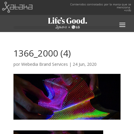
Contenidos contratados por la marca que se
menciona.
+info
1366_2000 (4)
por
Webedia Brand Services
|
24 Jun, 2020