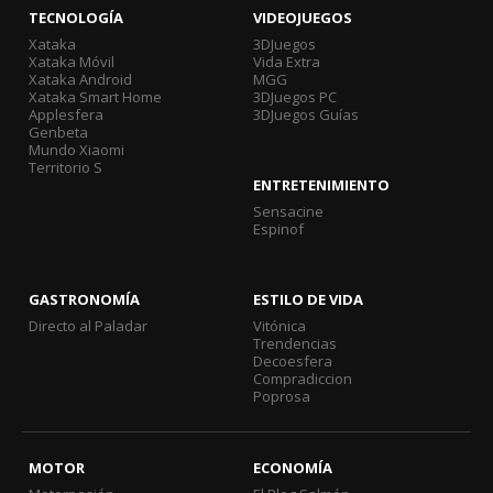
TECNOLOGÍA
VIDEOJUEGOS
Xataka
3DJuegos
Xataka Móvil
Vida Extra
Xataka Android
MGG
Xataka Smart Home
3DJuegos PC
Applesfera
3DJuegos Guías
Genbeta
Mundo Xiaomi
Territorio S
ENTRETENIMIENTO
Sensacine
Espinof
GASTRONOMÍA
ESTILO DE VIDA
Directo al Paladar
Vitónica
Trendencias
Decoesfera
Compradiccion
Poprosa
MOTOR
ECONOMÍA