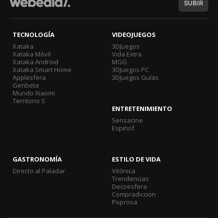
SUBIR
TECNOLOGÍA
VIDEOJUEGOS
Xataka
3DJuegos
Xataka Móvil
Vida Extra
Xataka Android
MGG
Xataka Smart Home
3DJuegos PC
Applesfera
3DJuegos Guías
Genbeta
Mundo Xiaomi
Territorio S
ENTRETENIMIENTO
Sensacine
Espinof
GASTRONOMÍA
ESTILO DE VIDA
Directo al Paladar
Vitónica
Trendencias
Decoesfera
Compradiccion
Poprosa