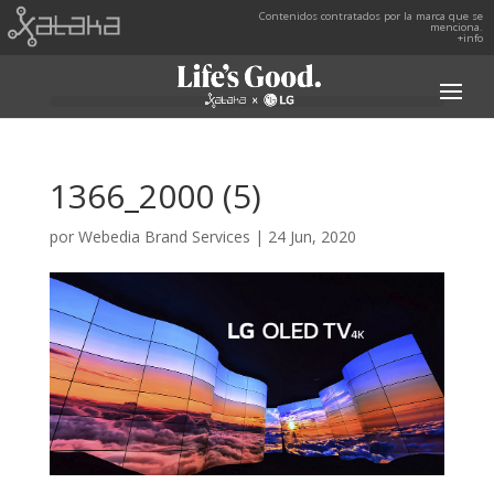
Contenidos contratados por la marca que se
menciona.
+info
1366_2000 (5)
por
Webedia Brand Services
|
24 Jun, 2020