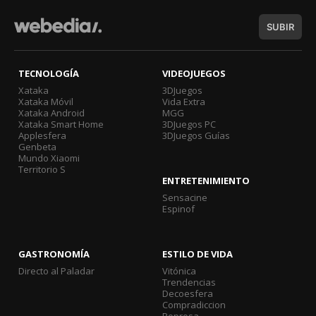
SUBIR
TECNOLOGÍA
VIDEOJUEGOS
Xataka
3DJuegos
Xataka Móvil
Vida Extra
Xataka Android
MGG
Xataka Smart Home
3DJuegos PC
Applesfera
3DJuegos Guías
Genbeta
Mundo Xiaomi
Territorio S
ENTRETENIMIENTO
Sensacine
Espinof
GASTRONOMÍA
ESTILO DE VIDA
Directo al Paladar
Vitónica
Trendencias
Decoesfera
Compradiccion