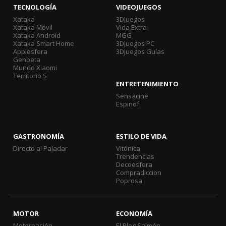
TECNOLOGÍA
VIDEOJUEGOS
Xataka
3DJuegos
Xataka Móvil
Vida Extra
Xataka Android
MGG
Xataka Smart Home
3DJuegos PC
Applesfera
3DJuegos Guías
Genbeta
Mundo Xiaomi
Territorio S
ENTRETENIMIENTO
Sensacine
Espinof
GASTRONOMÍA
ESTILO DE VIDA
Directo al Paladar
Vitónica
Trendencias
Decoesfera
Compradiccion
Poprosa
MOTOR
ECONOMÍA
Motorpasión
El Blog Salmón