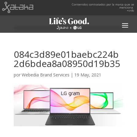
Contenidos contratados por la marca que se
menciona.
+info
084c3d89e01baebc224b
2d6bdea8a08950d19b35
por
Webedia Brand Services
|
19 May, 2021