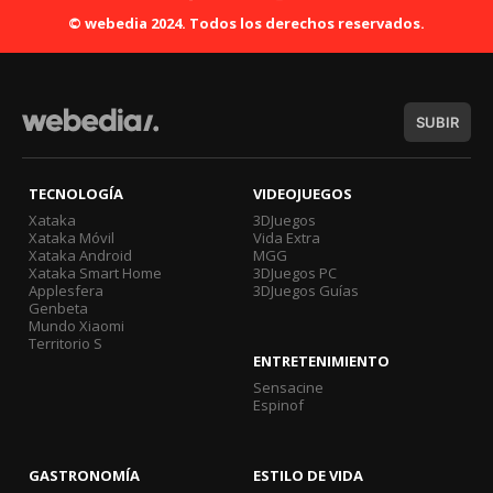
© webedia 2024. Todos los derechos reservados.
SUBIR
TECNOLOGÍA
VIDEOJUEGOS
Xataka
3DJuegos
Xataka Móvil
Vida Extra
Xataka Android
MGG
Xataka Smart Home
3DJuegos PC
Applesfera
3DJuegos Guías
Genbeta
Mundo Xiaomi
Territorio S
ENTRETENIMIENTO
Sensacine
Espinof
GASTRONOMÍA
ESTILO DE VIDA