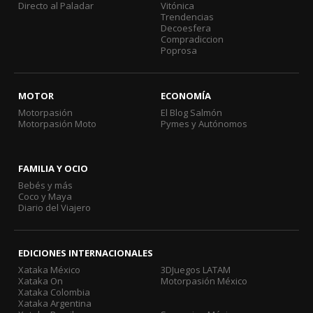
Directo al Paladar
Vitónica
Trendencias
Decoesfera
Compradiccion
Poprosa
MOTOR
ECONOMÍA
Motorpasión
El Blog Salmón
Motorpasión Moto
Pymes y Autónomos
FAMILIA Y OCIO
Bebés y más
Coco y Maya
Diario del Viajero
EDICIONES INTERNACIONALES
Xataka México
3DJuegos LATAM
Xataka On
Motorpasión México
Xataka Colombia
Xataka Argentina