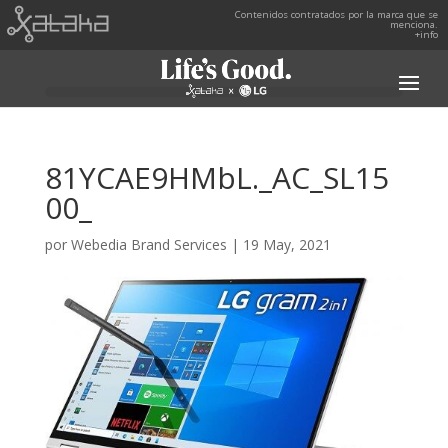
Contenidos contratados por la marca que se
menciona.
+info
81YCAE9HMbL._AC_SL15
00_
por
Webedia Brand Services
|
19 May, 2021