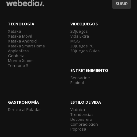
SUBIR
TECNOLOGÍA
VIDEOJUEGOS
Xataka
3DJuegos
Xataka Móvil
Vida Extra
Xataka Android
MGG
Xataka Smart Home
3DJuegos PC
Applesfera
3DJuegos Guías
Genbeta
Mundo Xiaomi
Territorio S
ENTRETENIMIENTO
Sensacine
Espinof
GASTRONOMÍA
ESTILO DE VIDA
Directo al Paladar
Vitónica
Trendencias
Decoesfera
Compradiccion
Poprosa