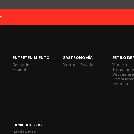
s.
ENTRETENIMIENTO
GASTRONOMÍA
ESTILO DE 
Sensacine
Directo al Paladar
Vitónica
Espinof
Trendencia
Decoesfer
Compradicc
Poprosa
FAMILIA Y OCIO
Bebés y más