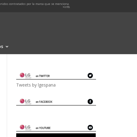
nidos contratados por la marca que se menciona.
+info
os
Tweets by lgespana