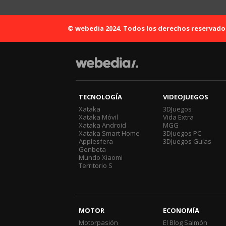
© webedia 2024. Todos los derechos reservado
TECNOLOGÍA
VIDEOJUEGOS
Xataka
3DJuegos
Xataka Móvil
Vida Extra
Xataka Android
MGG
Xataka Smart Home
3DJuegos PC
Applesfera
3DJuegos Guías
Genbeta
Mundo Xiaomi
Territorio S
MOTOR
ECONOMÍA
Motorpasión
El Blog Salmón