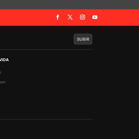
SUBIR
VIDA
s
a
ion