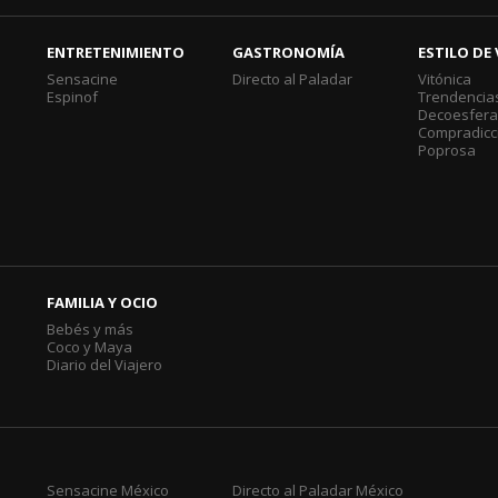
ENTRETENIMIENTO
GASTRONOMÍA
ESTILO DE 
Sensacine
Directo al Paladar
Vitónica
Espinof
Trendencia
Decoesfer
Compradicc
Poprosa
FAMILIA Y OCIO
Bebés y más
Coco y Maya
Diario del Viajero
Sensacine México
Directo al Paladar México