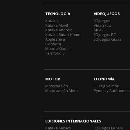
TECNOLOGÍA
VIDEOJUEGOS
Xataka
3DJuegos
Xataka Móvil
Vida Extra
Xataka Android
MGG
Xataka Smart Home
3DJuegos PC
Applesfera
3DJuegos Guías
Genbeta
Mundo Xiaomi
Territorio S
MOTOR
ECONOMÍA
Motorpasión
El Blog Salmón
Motorpasión Moto
Pymes y Autónomos
EDICIONES INTERNACIONALES
Xataka México
3DJuegos LATAM