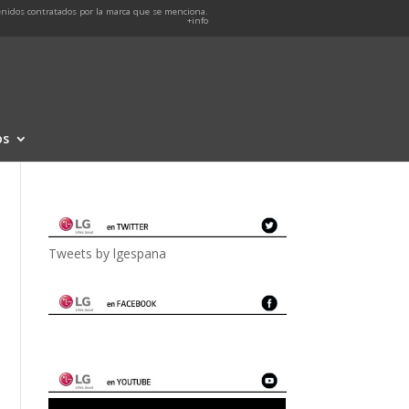
nidos contratados por la marca que se menciona.
+info
os
Tweets by lgespana