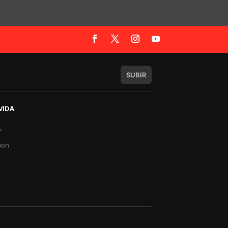
SUBIR
VIDA
s
a
ion