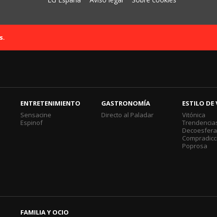
s.
ENTRETENIMIENTO
GASTRONOMÍA
ESTILO DE 
Sensacine
Directo al Paladar
Vitónica
Espinof
Trendencia
Decoesfer
Compradicc
Poprosa
FAMILIA Y OCIO