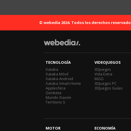
© webedia 2024. Todos los derechos reservado
TECNOLOGÍA
VIDEOJUEGOS
Xataka
3DJuegos
Xataka Móvil
Vida Extra
Xataka Android
MGG
Xataka Smart Home
3DJuegos PC
Applesfera
3DJuegos Guías
Genbeta
Mundo Xiaomi
Territorio S
MOTOR
ECONOMÍA