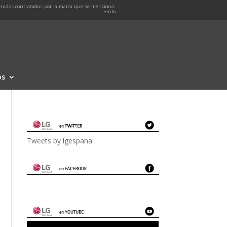
nidos contratados por la marca que se menciona.
+info
os
Tweets by lgespana