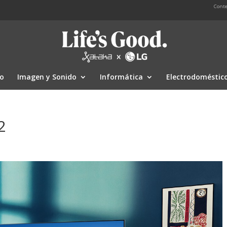
Conte
io
Imagen y Sonido
Informática
Electrodoméstic
2