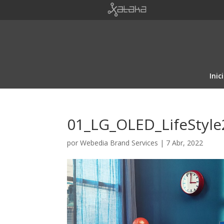
Inic
01_LG_OLED_LifeStyle
por
Webedia Brand Services
|
7 Abr, 2022