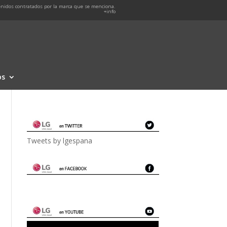
nidos contratados por la marca que se menciona.
+info
os
Tweets by lgespana