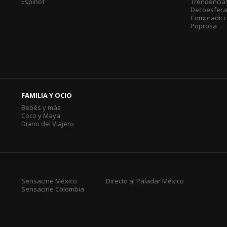
Espinof
Trendencia
Decoesfer
Compradicc
Poprosa
FAMILIA Y OCIO
Bebés y más
Coco y Maya
Diario del Viajero
Sensacine México
Directo al Paladar México
Sensacine Colombia