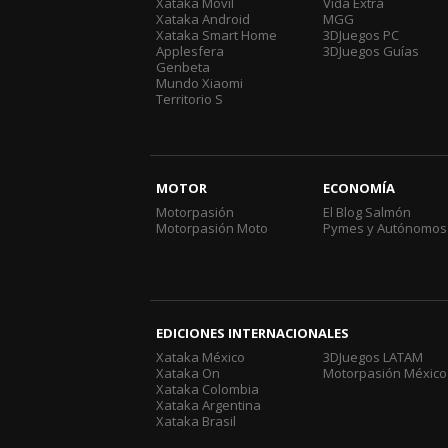
Xataka Móvil
Vida Extra
Xataka Android
MGG
Xataka Smart Home
3DJuegos PC
Applesfera
3DJuegos Guías
Genbeta
Mundo Xiaomi
Territorio S
MOTOR
ECONOMÍA
Motorpasión
El Blog Salmón
Motorpasión Moto
Pymes y Autónomos
EDICIONES INTERNACIONALES
Xataka México
3DJuegos LATAM
Xataka On
Motorpasión México
Xataka Colombia
Xataka Argentina
Xataka Brasil