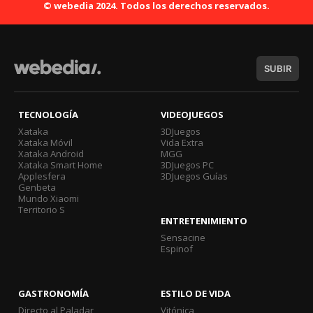
© webedia 2024. Todos los derechos reservados.
SUBIR
TECNOLOGÍA
VIDEOJUEGOS
Xataka
3DJuegos
Xataka Móvil
Vida Extra
Xataka Android
MGG
Xataka Smart Home
3DJuegos PC
Applesfera
3DJuegos Guías
Genbeta
Mundo Xiaomi
Territorio S
ENTRETENIMIENTO
Sensacine
Espinof
GASTRONOMÍA
ESTILO DE VIDA
Directo al Paladar
Vitónica