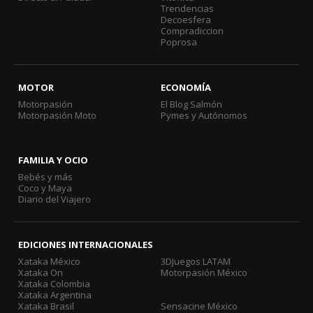
Trendencias
Decoesfera
Compradiccion
Poprosa
MOTOR
ECONOMÍA
Motorpasión
El Blog Salmón
Motorpasión Moto
Pymes y Autónomos
FAMILIA Y OCIO
Bebés y más
Coco y Maya
Diario del Viajero
EDICIONES INTERNACIONALES
Xataka México
3DJuegos LATAM
Xataka On
Motorpasión México
Xataka Colombia
Xataka Argentina
Xataka Brasil
Sensacine México