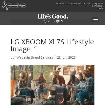
Contenidos contratados por la marca que se
menciona.
+info
LG XBOOM XL7S Lifestyle
Image_1
por
Webedia Brand Services
|
28 Jun, 2023