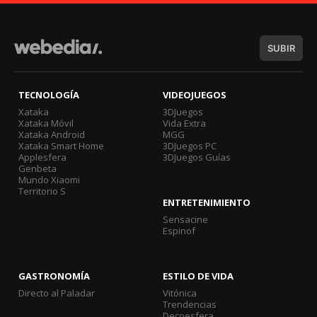
SUBIR
TECNOLOGÍA
VIDEOJUEGOS
Xataka
3DJuegos
Xataka Móvil
Vida Extra
Xataka Android
MGG
Xataka Smart Home
3DJuegos PC
Applesfera
3DJuegos Guías
Genbeta
Mundo Xiaomi
Territorio S
ENTRETENIMIENTO
Sensacine
Espinof
GASTRONOMÍA
ESTILO DE VIDA
Directo al Paladar
Vitónica
Trendencias
Decoesfera