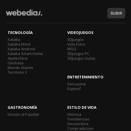
SUBIR
TECNOLOGÍA
VIDEOJUEGOS
Xataka
3DJuegos
Xataka Móvil
Vida Extra
Xataka Android
MGG
Xataka Smart Home
3DJuegos PC
Applesfera
3DJuegos Guías
Genbeta
Mundo Xiaomi
Territorio S
ENTRETENIMIENTO
Sensacine
Espinof
GASTRONOMÍA
ESTILO DE VIDA
Directo al Paladar
Vitónica
Trendencias
Decoesfera
Compradiccion