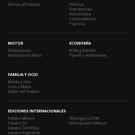
Directo al Paladar
Vitónica
Trendencias
Decoesfera
Compradiccion
Poprosa
MOTOR
ECONOMÍA
Motorpasión
El Blog Salmón
Motorpasión Moto
Pymes y Autónomos
FAMILIA Y OCIO
Bebés y más
Coco y Maya
Diario del Viajero
EDICIONES INTERNACIONALES
Xataka México
3DJuegos LATAM
Xataka On
Motorpasión México
Xataka Colombia
Xataka Argentina