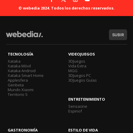
© webedia 2024. Todos los derechos reservados.
SUBIR
TECNOLOGÍA
VIDEOJUEGOS
Xataka
3DJuegos
Xataka Móvil
Vida Extra
Xataka Android
MGG
Xataka Smart Home
3DJuegos PC
Applesfera
3DJuegos Guías
Genbeta
Mundo Xiaomi
Territorio S
ENTRETENIMIENTO
Sensacine
Espinof
GASTRONOMÍA
ESTILO DE VIDA