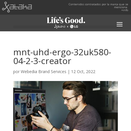
Contenidos contratados por la marca que se
menciona.
+info
mnt-uhd-ergo-32uk580-
04-2-3-creator
por
Webedia Brand Services
|
12 Oct, 2022