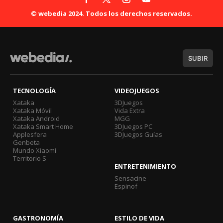
© webedia 2024. Todos los derechos reservados.
SUBIR
TECNOLOGÍA
VIDEOJUEGOS
Xataka
3DJuegos
Xataka Móvil
Vida Extra
Xataka Android
MGG
Xataka Smart Home
3DJuegos PC
Applesfera
3DJuegos Guías
Genbeta
Mundo Xiaomi
Territorio S
ENTRETENIMIENTO
Sensacine
Espinof
GASTRONOMÍA
ESTILO DE VIDA