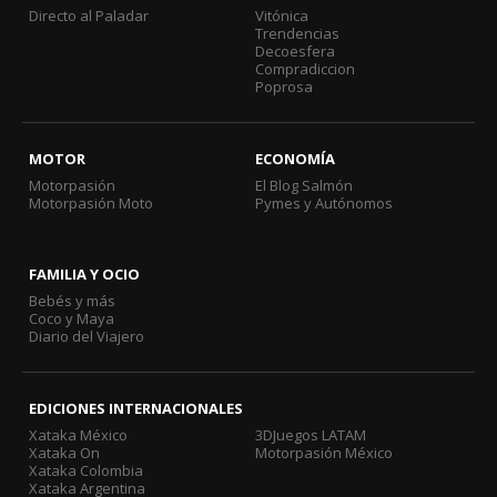
Directo al Paladar
Vitónica
Trendencias
Decoesfera
Compradiccion
Poprosa
MOTOR
ECONOMÍA
Motorpasión
El Blog Salmón
Motorpasión Moto
Pymes y Autónomos
FAMILIA Y OCIO
Bebés y más
Coco y Maya
Diario del Viajero
EDICIONES INTERNACIONALES
Xataka México
3DJuegos LATAM
Xataka On
Motorpasión México
Xataka Colombia
Xataka Argentina