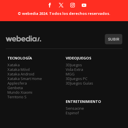
© webedia 2024. Todos los derechos reservados.
SUBIR
TECNOLOGÍA
VIDEOJUEGOS
Xataka
3DJuegos
Xataka Móvil
Vida Extra
Xataka Android
MGG
Xataka Smart Home
3DJuegos PC
Applesfera
3DJuegos Guías
Genbeta
Mundo Xiaomi
Territorio S
ENTRETENIMIENTO
Sensacine
Espinof