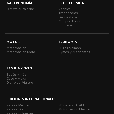
GASTRONOMÍA
ESTILO DE VIDA
Directo al Paladar
Vitónica
Trendencias
Decoesfera
Compradiccion
Poprosa
MOTOR
ECONOMÍA
Motorpasión
El Blog Salmón
Motorpasión Moto
Pymes y Autónomos
FAMILIA Y OCIO
Bebés y más
Coco y Maya
Diario del Viajero
EDICIONES INTERNACIONALES
Xataka México
3DJuegos LATAM
Xataka On
Motorpasión México
Xataka Colombia