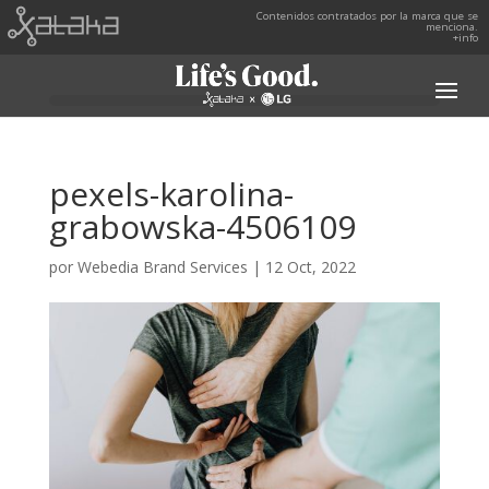
Contenidos contratados por la marca que se
menciona.
+info
pexels-karolina-
grabowska-4506109
por
Webedia Brand Services
|
12 Oct, 2022