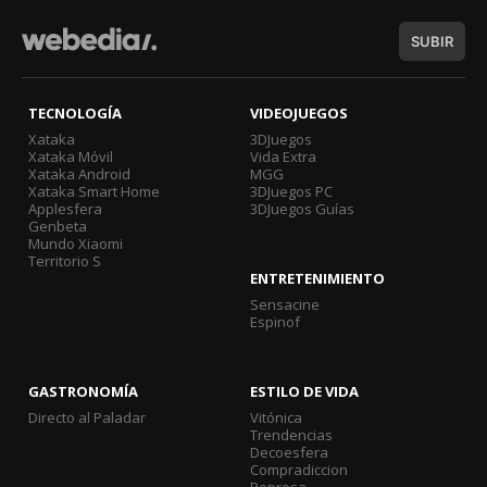
SUBIR
TECNOLOGÍA
VIDEOJUEGOS
Xataka
3DJuegos
Xataka Móvil
Vida Extra
Xataka Android
MGG
Xataka Smart Home
3DJuegos PC
Applesfera
3DJuegos Guías
Genbeta
Mundo Xiaomi
Territorio S
ENTRETENIMIENTO
Sensacine
Espinof
GASTRONOMÍA
ESTILO DE VIDA
Directo al Paladar
Vitónica
Trendencias
Decoesfera
Compradiccion