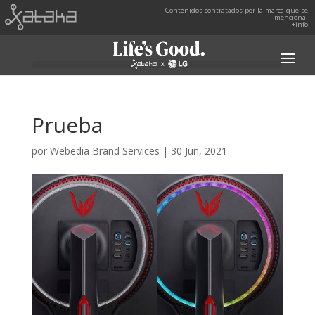
Contenidos contratados por la marca que se
menciona.
+info
Prueba
por
Webedia Brand Services
|
30 Jun, 2021