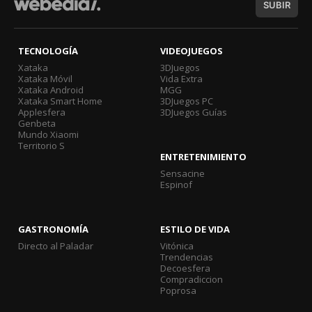
SUBIR
TECNOLOGÍA
VIDEOJUEGOS
Xataka
3DJuegos
Xataka Móvil
Vida Extra
Xataka Android
MGG
Xataka Smart Home
3DJuegos PC
Applesfera
3DJuegos Guías
Genbeta
Mundo Xiaomi
Territorio S
ENTRETENIMIENTO
Sensacine
Espinof
GASTRONOMÍA
ESTILO DE VIDA
Directo al Paladar
Vitónica
Trendencias
Decoesfera
Compradiccion
Poprosa