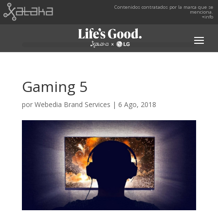
Contenidos contratados por la marca que se
menciona.
+info
Gaming 5
por
Webedia Brand Services
|
6 Ago, 2018