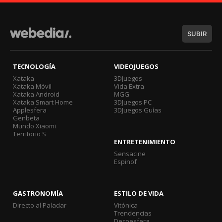
SUBIR
TECNOLOGÍA
VIDEOJUEGOS
Xataka
3DJuegos
Xataka Móvil
Vida Extra
Xataka Android
MGG
Xataka Smart Home
3DJuegos PC
Applesfera
3DJuegos Guías
Genbeta
Mundo Xiaomi
Territorio S
ENTRETENIMIENTO
Sensacine
Espinof
GASTRONOMÍA
ESTILO DE VIDA
Directo al Paladar
Vitónica
Trendencias
Decoesfera