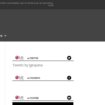
nidos contratados por la marca que se menciona.
+info
os
Tweets by lgespana