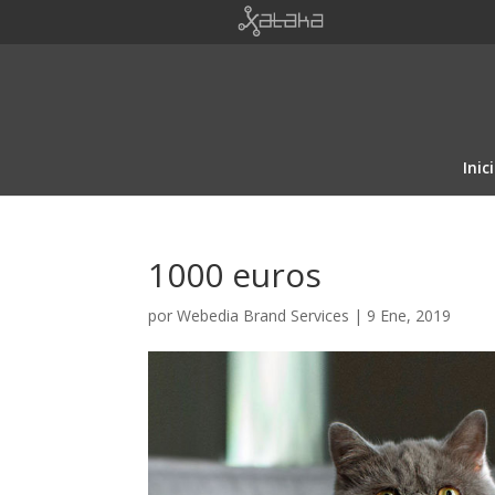
Inic
1000 euros
por
Webedia Brand Services
|
9 Ene, 2019