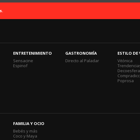
s.
ENTRETENIMIENTO
GASTRONOMÍA
ESTILO DE 
Sensacine
Directo al Paladar
Vitónica
Espinof
Trendencia
Decoesfer
Compradicc
Poprosa
FAMILIA Y OCIO
Bebés y más
Coco y Maya