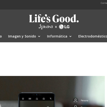
Conte
io
Imagen y Sonido
Informática
Electrodoméstic