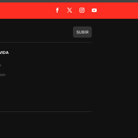
SUBIR
VIDA
s
a
ion