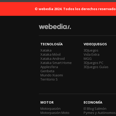
© webedia 2024. Todos los derechos reservado
TECNOLOGÍA
VIDEOJUEGOS
Xataka
3DJuegos
Xataka Móvil
Vida Extra
Xataka Android
MGG
Xataka Smart Home
3DJuegos PC
Applesfera
3DJuegos Guías
Genbeta
Mundo Xiaomi
Territorio S
MOTOR
ECONOMÍA
Motorpasión
El Blog Salmón
Motorpasión Moto
Pymes y Autónomos