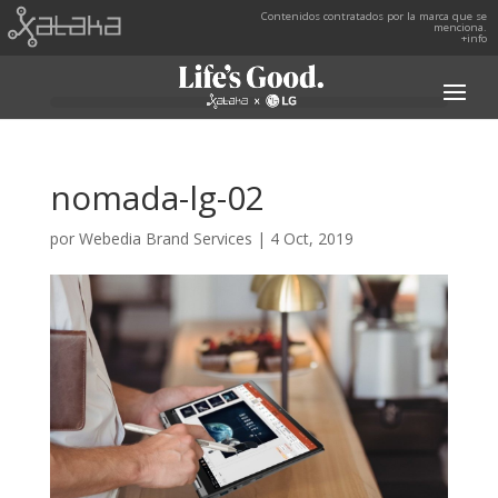
Contenidos contratados por la marca que se
menciona.
+info
nomada-lg-02
por
Webedia Brand Services
|
4 Oct, 2019