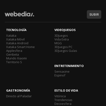
SUBIR
TECNOLOGÍA
VIDEOJUEGOS
Xataka
3DJuegos
Xataka Móvil
Vida Extra
Xataka Android
MGG
Xataka Smart Home
3DJuegos PC
Applesfera
3DJuegos Guías
Genbeta
Mundo Xiaomi
Territorio S
ENTRETENIMIENTO
Sensacine
Espinof
GASTRONOMÍA
ESTILO DE VIDA
Directo al Paladar
Vitónica
Trendencias
Decoesfera