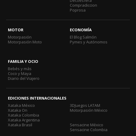
Decoesfera
Compradiccion
Poprosa
MOTOR
ECONOMÍA
Motorpasión
El Blog Salmón
Motorpasión Moto
Pymes y Autónomos
FAMILIA Y OCIO
Bebés y más
Coco y Maya
Diario del Viajero
EDICIONES INTERNACIONALES
Xataka México
3DJuegos LATAM
Xataka On
Motorpasión México
Xataka Colombia
Xataka Argentina
Xataka Brasil
Sensacine México
Sensacine Colombia