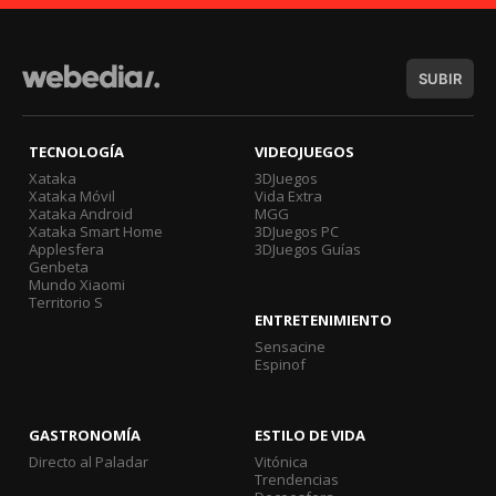
SUBIR
TECNOLOGÍA
VIDEOJUEGOS
Xataka
3DJuegos
Xataka Móvil
Vida Extra
Xataka Android
MGG
Xataka Smart Home
3DJuegos PC
Applesfera
3DJuegos Guías
Genbeta
Mundo Xiaomi
Territorio S
ENTRETENIMIENTO
Sensacine
Espinof
GASTRONOMÍA
ESTILO DE VIDA
Directo al Paladar
Vitónica
Trendencias