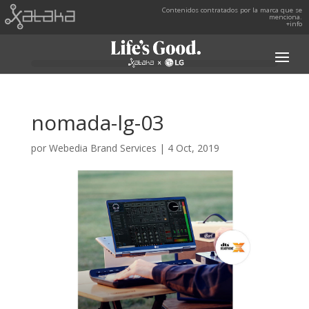
Contenidos contratados por la marca que se
menciona.
+info
nomada-lg-03
por
Webedia Brand Services
|
4 Oct, 2019