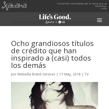
Contenidos contratados por la marca que se
menciona.
+info
Ocho grandiosos títulos
de crédito que han
inspirado a (casi) todos
los demás
por
Webedia Brand Services
|
17 May, 2018
|
TV