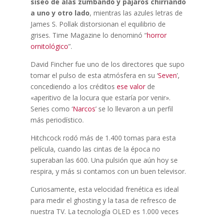
siseo de alas zumbando y pájaros chirriando
a uno y otro lado
, mientras las azules letras de
James S. Pollak distorsionan el equilibrio de
grises. Time Magazine lo denominó “
horror
ornitológico
”.
David Fincher fue uno de los directores que supo
tomar el pulso de esta atmósfera en su ‘
Seven
’,
concediendo a los créditos
ese valor
de
«aperitivo de la locura que estaría por venir».
Series como ‘
Narcos
’ se lo llevaron a un perfil
más periodístico.
Hitchcock rodó más de 1.400 tomas para esta
película, cuando las cintas de la época no
superaban las 600. Una pulsión que aún hoy se
respira, y más si contamos con un buen televisor.
Curiosamente, esta velocidad frenética es ideal
para medir el ghosting y la tasa de refresco de
nuestra TV. La tecnología OLED es 1.000 veces