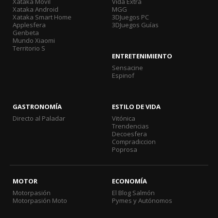
Xataka Móvil
Vida Extra
Xataka Android
MGG
Xataka Smart Home
3DJuegos PC
Applesfera
3DJuegos Guías
Genbeta
Mundo Xiaomi
Territorio S
ENTRETENIMIENTO
Sensacine
Espinof
GASTRONOMÍA
ESTILO DE VIDA
Directo al Paladar
Vitónica
Trendencias
Decoesfera
Compradiccion
Poprosa
MOTOR
ECONOMÍA
Motorpasión
El Blog Salmón
Motorpasión Moto
Pymes y Autónomos