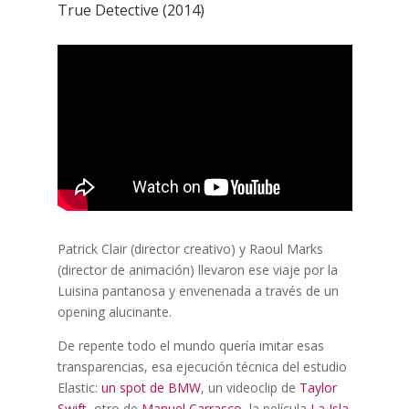
True Detective (2014)
Patrick Clair (director creativo) y Raoul Marks
(director de animación) llevaron ese viaje por la
Luisina pantanosa y envenenada a través de un
opening alucinante.
De repente todo el mundo quería imitar esas
transparencias, esa ejecución técnica del estudio
Elastic:
un spot de BMW
, un videoclip de
Taylor
Swift
, otro de
Manuel Carrasco
, la película
La Isla