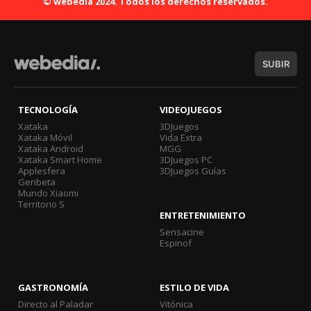
© webedia 2024. Todos los derechos reservados.
SUBIR
TECNOLOGÍA
VIDEOJUEGOS
Xataka
3DJuegos
Xataka Móvil
Vida Extra
Xataka Android
MGG
Xataka Smart Home
3DJuegos PC
Applesfera
3DJuegos Guías
Genbeta
Mundo Xiaomi
Territorio S
ENTRETENIMIENTO
Sensacine
Espinof
GASTRONOMÍA
ESTILO DE VIDA
Directo al Paladar
Vitónica