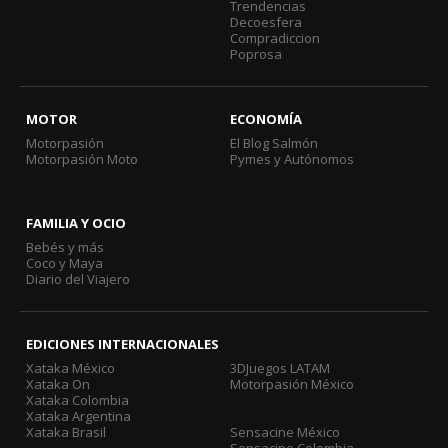
Trendencias
Decoesfera
Compradiccion
Poprosa
MOTOR
ECONOMÍA
Motorpasión
El Blog Salmón
Motorpasión Moto
Pymes y Autónomos
FAMILIA Y OCIO
Bebés y más
Coco y Maya
Diario del Viajero
EDICIONES INTERNACIONALES
Xataka México
3DJuegos LATAM
Xataka On
Motorpasión México
Xataka Colombia
Xataka Argentina
Xataka Brasil
Sensacine México
Sensacine Colombia