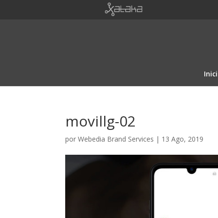
Inic
movillg-02
por
Webedia Brand Services
|
13 Ago, 2019