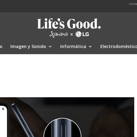
Conte
io
Imagen y Sonido
Informática
Electrodoméstic