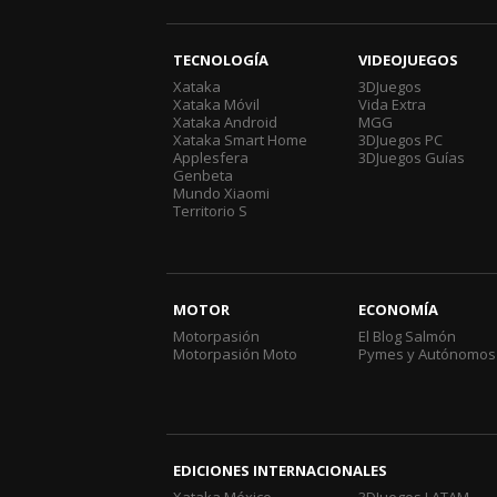
TECNOLOGÍA
VIDEOJUEGOS
Xataka
3DJuegos
Xataka Móvil
Vida Extra
Xataka Android
MGG
Xataka Smart Home
3DJuegos PC
Applesfera
3DJuegos Guías
Genbeta
Mundo Xiaomi
Territorio S
MOTOR
ECONOMÍA
Motorpasión
El Blog Salmón
Motorpasión Moto
Pymes y Autónomos
EDICIONES INTERNACIONALES
Xataka México
3DJuegos LATAM