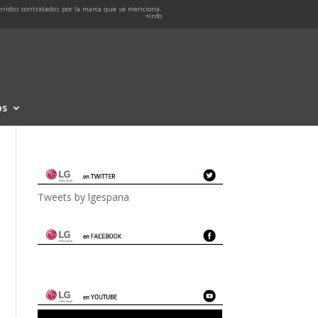
nidos contratados por la marca que se menciona.
+info
os
Tweets by lgespana