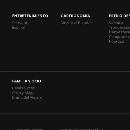
ENTRETENIMIENTO
GASTRONOMÍA
ESTILO DE 
Sensacine
Directo al Paladar
Vitónica
Espinof
Trendencia
Decoesfer
Compradicc
Poprosa
FAMILIA Y OCIO
Bebés y más
Coco y Maya
Diario del Viajero
Sensacine México
Directo al Paladar México