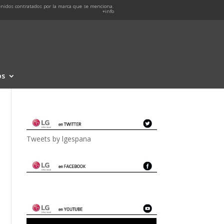
nidos contratados por la marca que se menciona.
+info
os
Tweets by lgespana