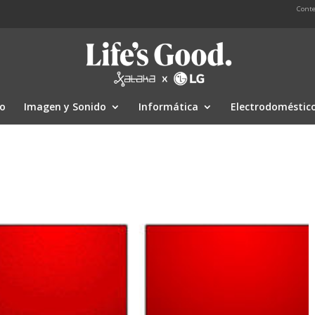
Conte
io
Imagen y Sonido
Informática
Electrodoméstic