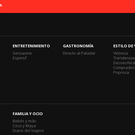
s.
ENTRETENIMIENTO
GASTRONOMÍA
ESTILO DE 
Sensacine
Directo al Paladar
Vitónica
Espinof
Trendencia
Decoesfer
Compradicc
Poprosa
FAMILIA Y OCIO
Bebés y más
Coco y Maya
Diario del Viajero