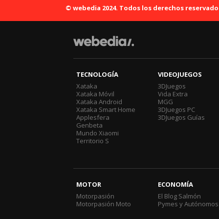
© webedia 2024. Todos los derechos reservado
TECNOLOGÍA
VIDEOJUEGOS
Xataka
3DJuegos
Xataka Móvil
Vida Extra
Xataka Android
MGG
Xataka Smart Home
3DJuegos PC
Applesfera
3DJuegos Guías
Genbeta
Mundo Xiaomi
Territorio S
MOTOR
ECONOMÍA
Motorpasión
El Blog Salmón
Motorpasión Moto
Pymes y Autónomos