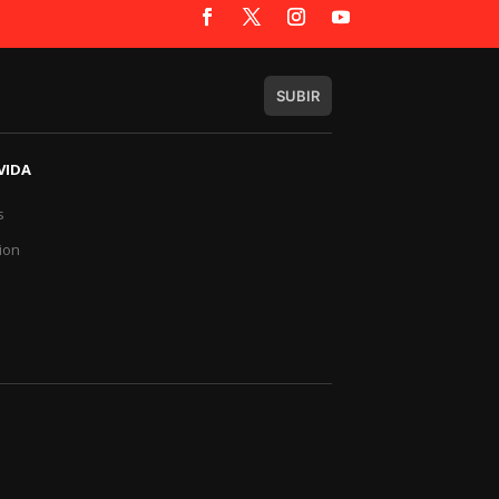
SUBIR
VIDA
s
a
ion