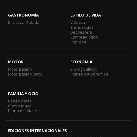
GASTRONOMÍA
ESTILO DE VIDA
Directo al Paladar
Vitónica
Trendencias
Decoesfera
Compradiccion
Poprosa
MOTOR
ECONOMÍA
Motorpasión
El Blog Salmón
Motorpasión Moto
Pymes y Autónomos
FAMILIA Y OCIO
Bebés y más
Coco y Maya
Diario del Viajero
EDICIONES INTERNACIONALES