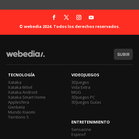
© webedia 2024. Todos los derechos reservados.
SUBIR
TECNOLOGÍA
VIDEOJUEGOS
Xataka
3DJuegos
Xataka Móvil
Vida Extra
Xataka Android
MGG
Xataka Smart Home
3DJuegos PC
Applesfera
3DJuegos Guías
Genbeta
Mundo Xiaomi
Territorio S
ENTRETENIMIENTO
Sensacine
Espinof