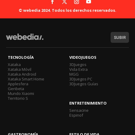
© webedia 2024. Todos los derechos reservados.
SUBIR
TECNOLOGÍA
VIDEOJUEGOS
Xataka
3DJuegos
Xataka Móvil
Vida Extra
Xataka Android
MGG
Xataka Smart Home
3DJuegos PC
Applesfera
3DJuegos Guías
Genbeta
Mundo Xiaomi
Territorio S
ENTRETENIMIENTO
Sensacine
Espinof
GASTRONOMÍA
ESTILO DE VIDA