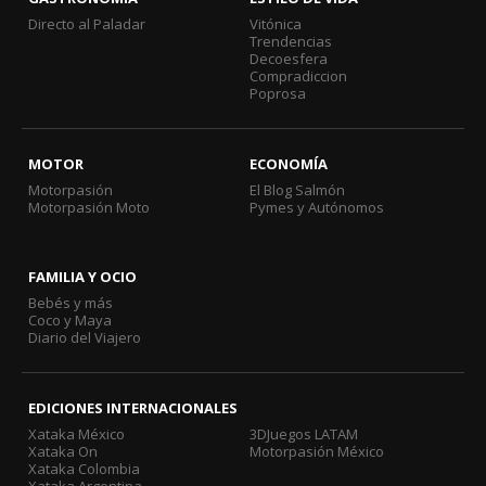
Directo al Paladar
Vitónica
Trendencias
Decoesfera
Compradiccion
Poprosa
MOTOR
ECONOMÍA
Motorpasión
El Blog Salmón
Motorpasión Moto
Pymes y Autónomos
FAMILIA Y OCIO
Bebés y más
Coco y Maya
Diario del Viajero
EDICIONES INTERNACIONALES
Xataka México
3DJuegos LATAM
Xataka On
Motorpasión México
Xataka Colombia
Xataka Argentina