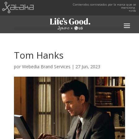
Contenidos contratados por la marca que se
menciona.
+info
Tom Hanks
por
Webedia Brand Services
|
27 Jun, 2023