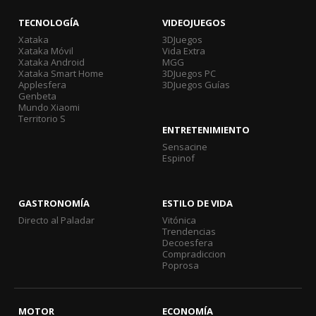
TECNOLOGÍA
VIDEOJUEGOS
Xataka
3DJuegos
Xataka Móvil
Vida Extra
Xataka Android
MGG
Xataka Smart Home
3DJuegos PC
Applesfera
3DJuegos Guías
Genbeta
Mundo Xiaomi
Territorio S
ENTRETENIMIENTO
Sensacine
Espinof
GASTRONOMÍA
ESTILO DE VIDA
Directo al Paladar
Vitónica
Trendencias
Decoesfera
Compradiccion
Poprosa
MOTOR
ECONOMÍA