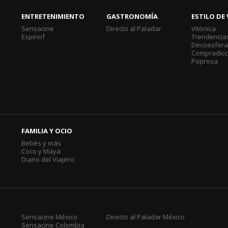
ENTRETENIMIENTO
GASTRONOMÍA
ESTILO DE 
Sensacine
Directo al Paladar
Vitónica
Espinof
Trendencia
Decoesfer
Compradicc
Poprosa
FAMILIA Y OCIO
Bebés y más
Coco y Maya
Diario del Viajero
Sensacine México
Directo al Paladar México
Sensacine Colombia