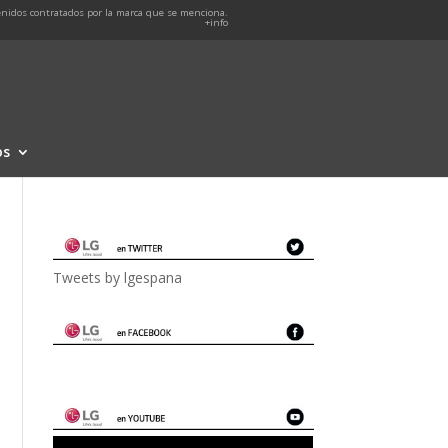
nidos contratados por la marca que se menciona.
+info
os
Tweets by lgespana