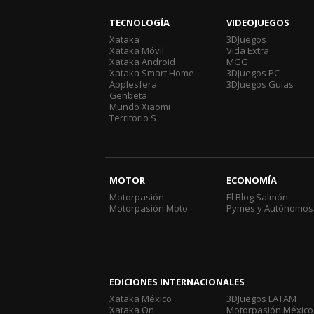
TECNOLOGÍA
VIDEOJUEGOS
Xataka
3DJuegos
Xataka Móvil
Vida Extra
Xataka Android
MGG
Xataka Smart Home
3DJuegos PC
Applesfera
3DJuegos Guías
Genbeta
Mundo Xiaomi
Territorio S
MOTOR
ECONOMÍA
Motorpasión
El Blog Salmón
Motorpasión Moto
Pymes y Autónomos
EDICIONES INTERNACIONALES
Xataka México
3DJuegos LATAM
Xataka On
Motorpasión México