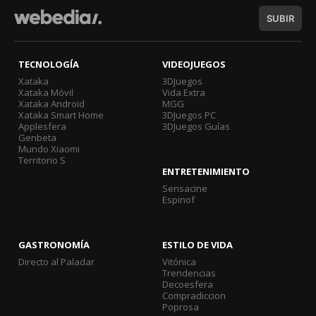
SUBIR
TECNOLOGÍA
VIDEOJUEGOS
Xataka
3DJuegos
Xataka Móvil
Vida Extra
Xataka Android
MGG
Xataka Smart Home
3DJuegos PC
Applesfera
3DJuegos Guías
Genbeta
Mundo Xiaomi
Territorio S
ENTRETENIMIENTO
Sensacine
Espinof
GASTRONOMÍA
ESTILO DE VIDA
Directo al Paladar
Vitónica
Trendencias
Decoesfera
Compradiccion
Poprosa