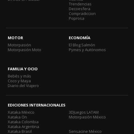
Trendencias
Decoesfera
Compradiccion
Poprosa
MOTOR
ECONOMÍA
Motorpasión
El Blog Salmón
Motorpasión Moto
Pymes y Autónomos
FAMILIA Y OCIO
Bebés y más
Coco y Maya
Diario del Viajero
EDICIONES INTERNACIONALES
Xataka México
3DJuegos LATAM
Xataka On
Motorpasión México
Xataka Colombia
Xataka Argentina
Xataka Brasil
Sensacine México