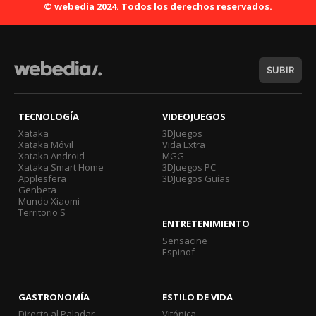
© webedia 2024. Todos los derechos reservados.
SUBIR
TECNOLOGÍA
VIDEOJUEGOS
Xataka
3DJuegos
Xataka Móvil
Vida Extra
Xataka Android
MGG
Xataka Smart Home
3DJuegos PC
Applesfera
3DJuegos Guías
Genbeta
Mundo Xiaomi
Territorio S
ENTRETENIMIENTO
Sensacine
Espinof
GASTRONOMÍA
ESTILO DE VIDA
Directo al Paladar
Vitónica