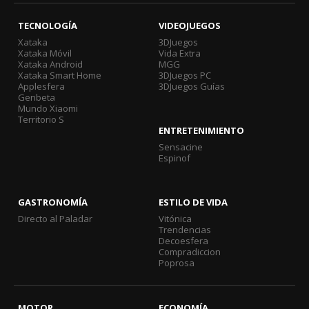
TECNOLOGÍA
VIDEOJUEGOS
Xataka
3DJuegos
Xataka Móvil
Vida Extra
Xataka Android
MGG
Xataka Smart Home
3DJuegos PC
Applesfera
3DJuegos Guías
Genbeta
Mundo Xiaomi
Territorio S
ENTRETENIMIENTO
Sensacine
Espinof
GASTRONOMÍA
ESTILO DE VIDA
Directo al Paladar
Vitónica
Trendencias
Decoesfera
Compradiccion
Poprosa
MOTOR
ECONOMÍA