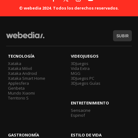
© webedia 2024. Todos los derechos reservados.
SUBIR
TECNOLOGÍA
VIDEOJUEGOS
Xataka
3DJuegos
Xataka Móvil
Vida Extra
Xataka Android
MGG
Xataka Smart Home
3DJuegos PC
Applesfera
3DJuegos Guías
Genbeta
Mundo Xiaomi
Territorio S
ENTRETENIMIENTO
Sensacine
Espinof
GASTRONOMÍA
ESTILO DE VIDA