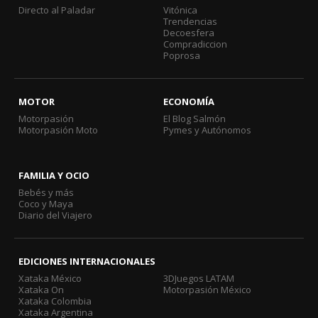
Directo al Paladar
Vitónica
Trendencias
Decoesfera
Compradiccion
Poprosa
MOTOR
ECONOMÍA
Motorpasión
El Blog Salmón
Motorpasión Moto
Pymes y Autónomos
FAMILIA Y OCIO
Bebés y más
Coco y Maya
Diario del Viajero
EDICIONES INTERNACIONALES
Xataka México
3DJuegos LATAM
Xataka On
Motorpasión México
Xataka Colombia
Xataka Argentina