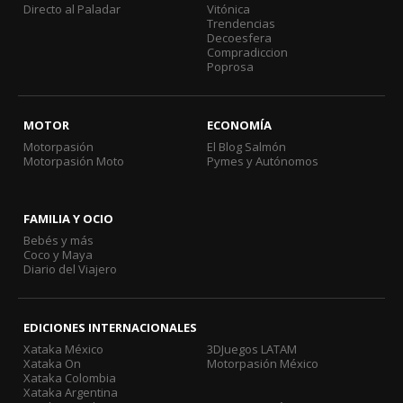
Directo al Paladar
Vitónica
Trendencias
Decoesfera
Compradiccion
Poprosa
MOTOR
ECONOMÍA
Motorpasión
El Blog Salmón
Motorpasión Moto
Pymes y Autónomos
FAMILIA Y OCIO
Bebés y más
Coco y Maya
Diario del Viajero
EDICIONES INTERNACIONALES
Xataka México
3DJuegos LATAM
Xataka On
Motorpasión México
Xataka Colombia
Xataka Argentina