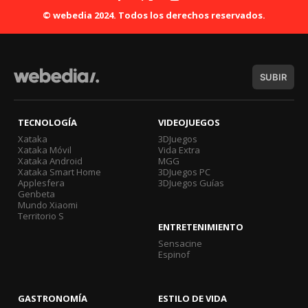
© webedia 2024. Todos los derechos reservados.
SUBIR
TECNOLOGÍA
VIDEOJUEGOS
Xataka
3DJuegos
Xataka Móvil
Vida Extra
Xataka Android
MGG
Xataka Smart Home
3DJuegos PC
Applesfera
3DJuegos Guías
Genbeta
Mundo Xiaomi
Territorio S
ENTRETENIMIENTO
Sensacine
Espinof
GASTRONOMÍA
ESTILO DE VIDA