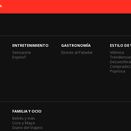
s.
ENTRETENIMIENTO
GASTRONOMÍA
ESTILO DE 
Sensacine
Directo al Paladar
Vitónica
Espinof
Trendencia
Decoesfer
Compradicc
Poprosa
FAMILIA Y OCIO
Bebés y más
Coco y Maya
Diario del Viajero