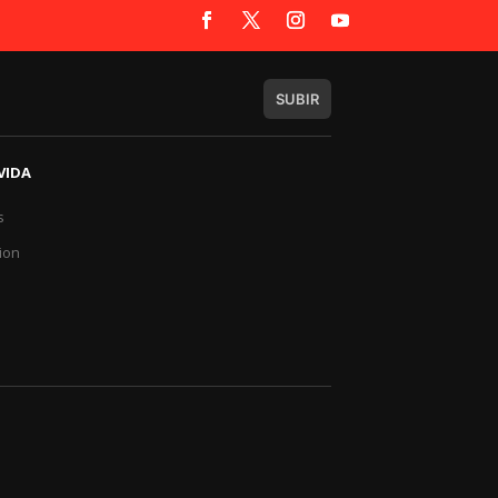
SUBIR
VIDA
s
a
ion