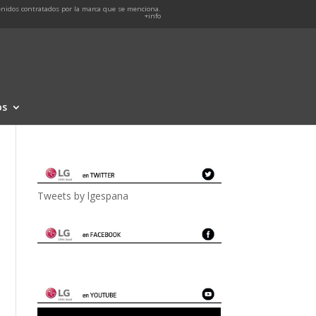
nidos contratados por la marca que se menciona.
+info
os
Tweets by lgespana