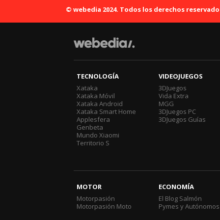
© webedia 2024. Todos los derechos reservado
TECNOLOGÍA
VIDEOJUEGOS
Xataka
3DJuegos
Xataka Móvil
Vida Extra
Xataka Android
MGG
Xataka Smart Home
3DJuegos PC
Applesfera
3DJuegos Guías
Genbeta
Mundo Xiaomi
Territorio S
MOTOR
ECONOMÍA
Motorpasión
El Blog Salmón
Motorpasión Moto
Pymes y Autónomos