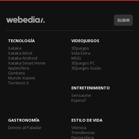
SUBIR
TECNOLOGÍA
VIDEOJUEGOS
Xataka
3DJuegos
Xataka Móvil
Vida Extra
Xataka Android
MGG
Xataka Smart Home
3DJuegos PC
Applesfera
3DJuegos Guías
Genbeta
Mundo Xiaomi
Territorio S
ENTRETENIMIENTO
Sensacine
Espinof
GASTRONOMÍA
ESTILO DE VIDA
Directo al Paladar
Vitónica
Trendencias
Decoesfera