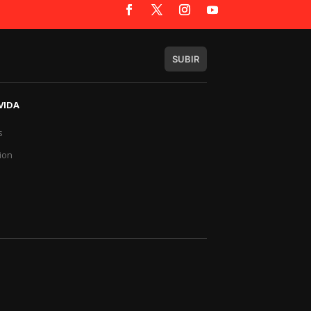
SUBIR
VIDA
s
a
ion