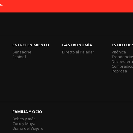
s.
ENTRETENIMIENTO
GASTRONOMÍA
ESTILO DE 
Sensacine
Directo al Paladar
Vitónica
Espinof
Trendencia
Decoesfer
Compradicc
Poprosa
FAMILIA Y OCIO
Bebés y más
Coco y Maya
Diario del Viajero