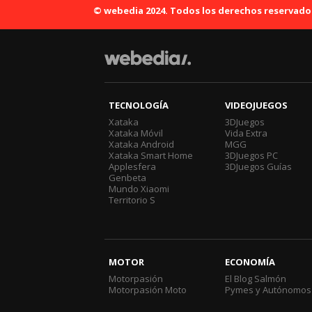
© webedia 2024. Todos los derechos reservado
TECNOLOGÍA
VIDEOJUEGOS
Xataka
3DJuegos
Xataka Móvil
Vida Extra
Xataka Android
MGG
Xataka Smart Home
3DJuegos PC
Applesfera
3DJuegos Guías
Genbeta
Mundo Xiaomi
Territorio S
MOTOR
ECONOMÍA
Motorpasión
El Blog Salmón
Motorpasión Moto
Pymes y Autónomos