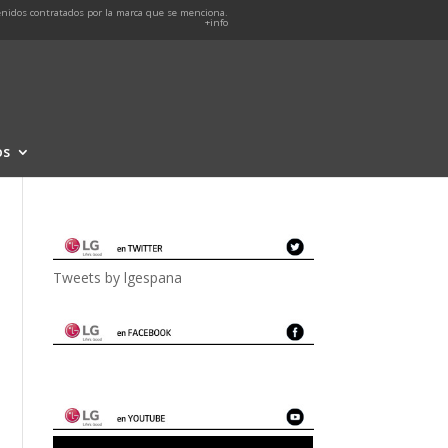
nidos contratados por la marca que se menciona.
+info
os
Tweets by lgespana