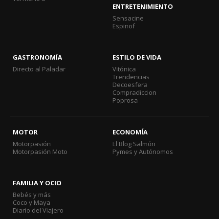
ENTRETENIMIENTO
Sensacine
Espinof
GASTRONOMÍA
ESTILO DE VIDA
Directo al Paladar
Vitónica
Trendencias
Decoesfera
Compradiccion
Poprosa
MOTOR
ECONOMÍA
Motorpasión
El Blog Salmón
Motorpasión Moto
Pymes y Autónomos
FAMILIA Y OCIO
Bebés y más
Coco y Maya
Diario del Viajero