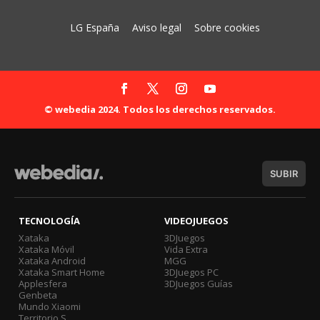
LG España
Aviso legal
Sobre cookies
© webedia 2024. Todos los derechos reservados.
SUBIR
TECNOLOGÍA
VIDEOJUEGOS
Xataka
3DJuegos
Xataka Móvil
Vida Extra
Xataka Android
MGG
Xataka Smart Home
3DJuegos PC
Applesfera
3DJuegos Guías
Genbeta
Mundo Xiaomi
Territorio S