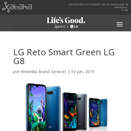
Contenidos contratados por la marca que se
menciona.
+info
LG Reto Smart Green LG
G8
por
Webedia Brand Services
|
10 Jun, 2019