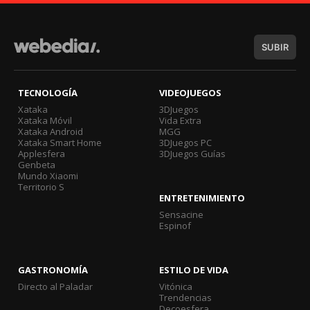
SUBIR
TECNOLOGÍA
VIDEOJUEGOS
Xataka
3DJuegos
Xataka Móvil
Vida Extra
Xataka Android
MGG
Xataka Smart Home
3DJuegos PC
Applesfera
3DJuegos Guías
Genbeta
Mundo Xiaomi
Territorio S
ENTRETENIMIENTO
Sensacine
Espinof
GASTRONOMÍA
ESTILO DE VIDA
Directo al Paladar
Vitónica
Trendencias
Decoesfera