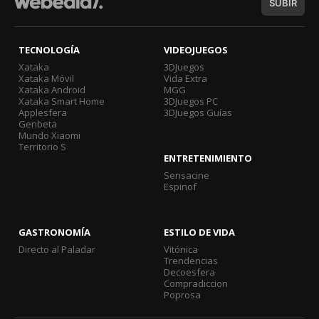
SUBIR
TECNOLOGÍA
VIDEOJUEGOS
Xataka
3DJuegos
Xataka Móvil
Vida Extra
Xataka Android
MGG
Xataka Smart Home
3DJuegos PC
Applesfera
3DJuegos Guías
Genbeta
Mundo Xiaomi
Territorio S
ENTRETENIMIENTO
Sensacine
Espinof
GASTRONOMÍA
ESTILO DE VIDA
Directo al Paladar
Vitónica
Trendencias
Decoesfera
Compradiccion
Poprosa