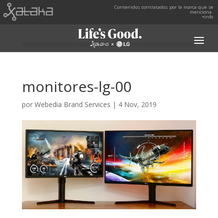
Contenidos contratados por la marca que se
menciona.
+info
monitores-lg-00
por
Webedia Brand Services
|
4 Nov, 2019