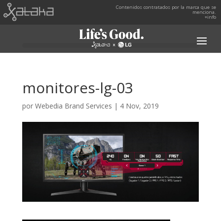
Contenidos contratados por la marca que se
menciona.
+info
monitores-lg-03
por
Webedia Brand Services
|
4 Nov, 2019