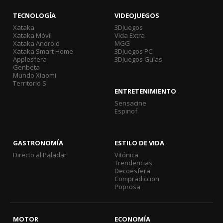
TECNOLOGÍA
VIDEOJUEGOS
Xataka
3DJuegos
Xataka Móvil
Vida Extra
Xataka Android
MGG
Xataka Smart Home
3DJuegos PC
Applesfera
3DJuegos Guías
Genbeta
Mundo Xiaomi
Territorio S
ENTRETENIMIENTO
Sensacine
Espinof
GASTRONOMÍA
ESTILO DE VIDA
Directo al Paladar
Vitónica
Trendencias
Decoesfera
Compradiccion
Poprosa
MOTOR
ECONOMÍA