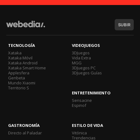
SUBIR
TECNOLOGÍA
VIDEOJUEGOS
Xataka
3DJuegos
Xataka Móvil
Vida Extra
Xataka Android
MGG
Xataka Smart Home
3DJuegos PC
Applesfera
3DJuegos Guías
Genbeta
Mundo Xiaomi
Territorio S
ENTRETENIMIENTO
Sensacine
Espinof
GASTRONOMÍA
ESTILO DE VIDA
Directo al Paladar
Vitónica
Trendencias