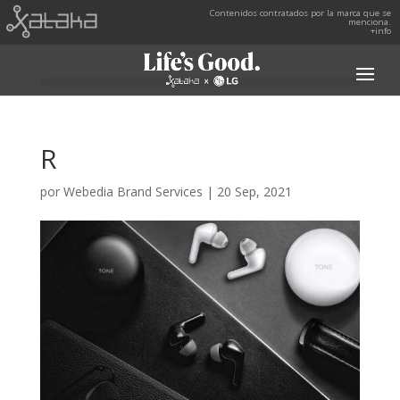
Contenidos contratados por la marca que se
menciona.
+info
R
por
Webedia Brand Services
|
20 Sep, 2021