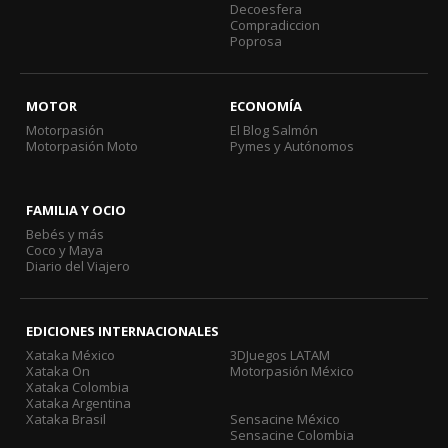
Decoesfera
Compradiccion
Poprosa
MOTOR
ECONOMÍA
Motorpasión
El Blog Salmón
Motorpasión Moto
Pymes y Autónomos
FAMILIA Y OCIO
Bebés y más
Coco y Maya
Diario del Viajero
EDICIONES INTERNACIONALES
Xataka México
3DJuegos LATAM
Xataka On
Motorpasión México
Xataka Colombia
Xataka Argentina
Xataka Brasil
Sensacine México
Sensacine Colombia